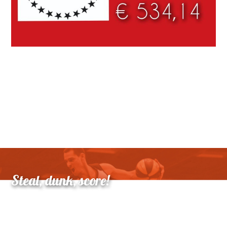
Steal, dunk, score!